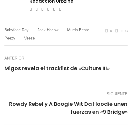
Redacción Urbzine
e-
Website
Twitter
Facebook
Youtube
Instagram
mail
Babyface Ray
Jack Harlow
Murda Beatz
0
1103
Peezy
Veeze
ANTERIOR
Migos revela el tracklist de «Culture III»
SIGUIENTE
Rowdy Rebel y A Boogie Wit Da Hoodie unen
fuerzas en «9 Bridge»