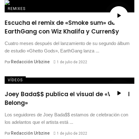
REMIXES
Escucha el remix de «Smoke sum» de
EarthGang con Wiz Khalifa y Curren$y
Cuatro meses después del lanzamiento de su segundo álbum
de estudio «Ghetto Gods», EarthGang lanza ...
Redacción Urbzine
Por
1 de julio de 2022
VÍDEOS
Joey Bada$$ publica el visual de «Where I
Belong»
Los seguidores de Joey Bada$$ estamos de celebración con
los adelantos que el artista está ...
Redacción Urbzine
Por
1 de julio de 2022