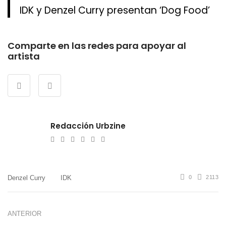
IDK y Denzel Curry presentan ‘Dog Food’
Comparte en las redes para apoyar al
artista
Redacción Urbzine
e-
Website
Twitter
Facebook
Youtube
Instagram
mail
Denzel Curry
IDK
0
2113
ANTERIOR