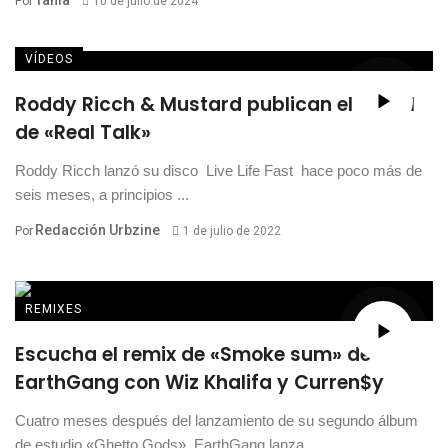
Tania
Por
10 de julio de 2024
VÍDEOS
Roddy Ricch & Mustard publican el visual
de «Real Talk»
Roddy Ricch lanzó su disco Live Life Fast hace poco más de
seis meses, a principios ...
Redacción Urbzine
Por
1 de julio de 2022
REMIXES
Escucha el remix de «Smoke sum» de
EarthGang con Wiz Khalifa y Curren$y
Cuatro meses después del lanzamiento de su segundo álbum
de estudio «Ghetto Gods», EarthGang lanza ...