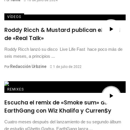
Por
10 de julio de 2024
VÍDEOS
Roddy Ricch & Mustard publican el visual
de «Real Talk»
Roddy Ricch lanzó su disco Live Life Fast hace poco más de
seis meses, a principios ...
Redacción Urbzine
Por
1 de julio de 2022
REMIXES
Escucha el remix de «Smoke sum» de
EarthGang con Wiz Khalifa y Curren$y
Cuatro meses después del lanzamiento de su segundo álbum
de estudio «Ghetto Gods», EarthGang lanza ...