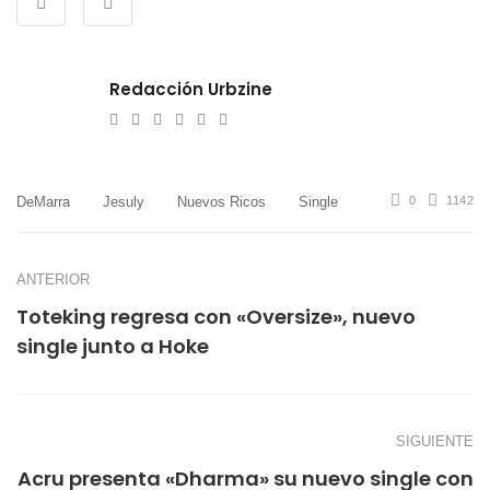
Redacción Urbzine
e-
Website
Twitter
Facebook
Youtube
Instagram
mail
DeMarra
Jesuly
Nuevos Ricos
Single
0
1142
ANTERIOR
Toteking regresa con «Oversize», nuevo
single junto a Hoke
SIGUIENTE
Acru presenta «Dharma» su nuevo single con