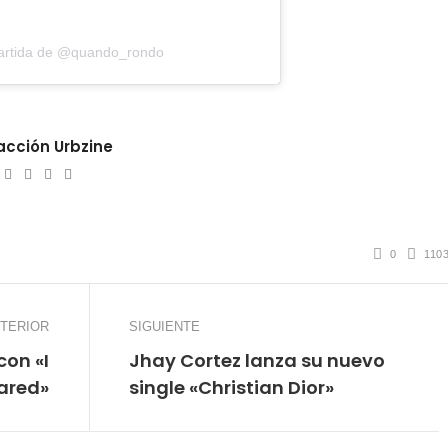
artida de @quando_rondo
cción Urbzine
ebsite
Twitter
Facebook
Youtube
Instagram
0
110
TERIOR
SIGUIENTE
on «I
Jhay Cortez lanza su nuevo
cared»
single «Christian Dior»