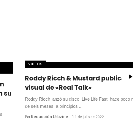
VÍDEOS
Roddy Ricch & Mustard publican 
an
visual de «Real Talk»
n su
Roddy Ricch lanzó su disco Live Life Fast hace poco
de seis meses, a principios ...
os
Redacción Urbzine
Por
1 de julio de 2022