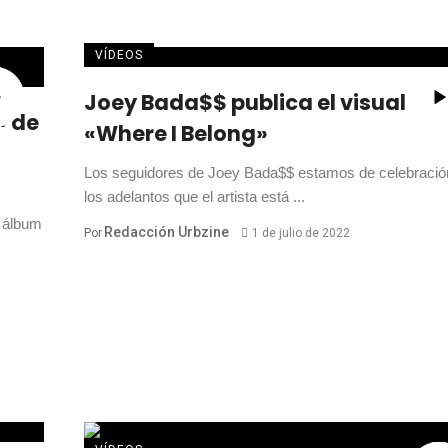
VÍDEOS
Joey Bada$$ publica el visual de
» de
«Where I Belong»
Los seguidores de Joey Bada$$ estamos de celebració
los adelantos que el artista está ...
 álbum
Redacción Urbzine
Por
1 de julio de 2022