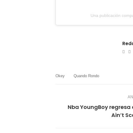
Una publicación comp
Reda
e-
W
mail
Okey
Quando Rondo
AN
Nba YoungBoy regresa c
Ain’t S