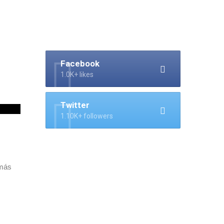
Facebook
1.0K+ likes
Twitter
1.10K+ followers
el
 más