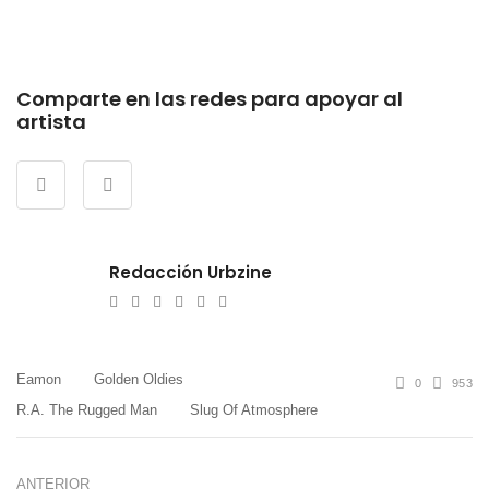
Comparte en las redes para apoyar al
artista
Redacción Urbzine
e-
Website
Twitter
Facebook
Youtube
Instagram
mail
Eamon
Golden Oldies
0
953
R.A. The Rugged Man
Slug Of Atmosphere
ANTERIOR