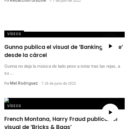
Redacción Urbzine
Por
1 de julio de 2022
VÍDEOS
Gunna publica el visual de ‘Banking On Me’
desde la cárcel
Gunna no deja la música de lado pese a estar tras las rejas, a
su ...
Mel Rodriguez
Por
26 de junio de 2022
VÍDEOS
French Montana, Harry Fraud publican el
visual de ‘Bricks & Bags’