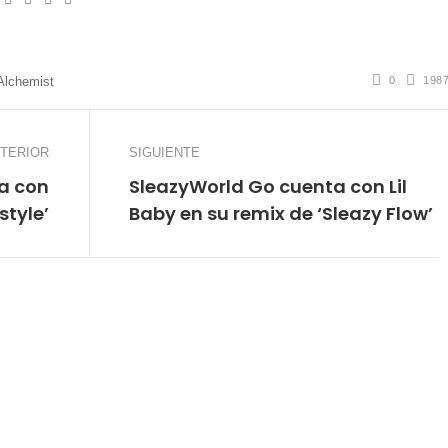
0
198
Alchemist
TERIOR
SIGUIENTE
ta con
SleazyWorld Go cuenta con Lil
style’
Baby en su remix de ‘Sleazy Flow’