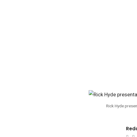
Rick Hyde present
Reda
e-
W