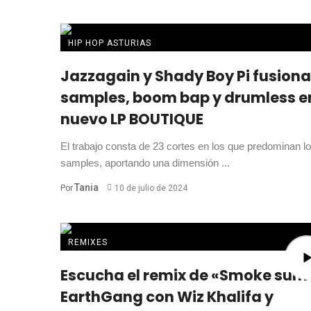
HIP HOP ASTURIAS
Jazzagain y Shady Boy Pi fusion
samples, boom bap y drumless e
nuevo LP BOUTIQUE
El trabajo consta de 23 cortes en los que predominan l
samples, aportando una dimensión ...
Tania
Por
10 de julio de 2024
REMIXES
Escucha el remix de «Smoke sum
EarthGang con Wiz Khalifa y