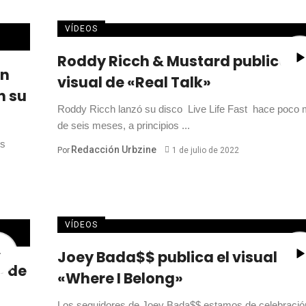
VÍDEOS
Roddy Ricch & Mustard publican 
an
visual de «Real Talk»
n su
Roddy Ricch lanzó su disco Live Life Fast hace poco
de seis meses, a principios ...
os
Redacción Urbzine
Por
1 de julio de 2022
VÍDEOS
Joey Bada$$ publica el visual de
» de
«Where I Belong»
Los seguidores de Joey Bada$$ estamos de celebració