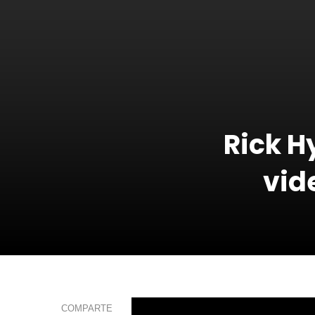
Rick H
vid
COMPARTE