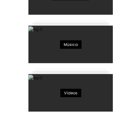
7
Música
Vídeos