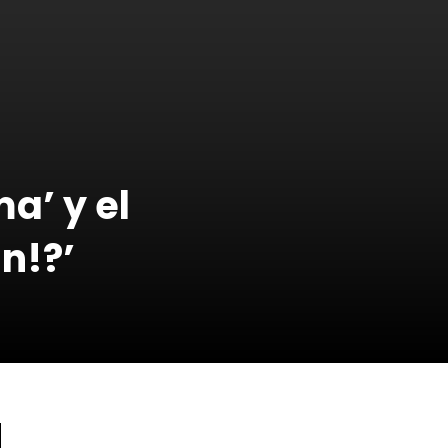
a’ y el
n!?’