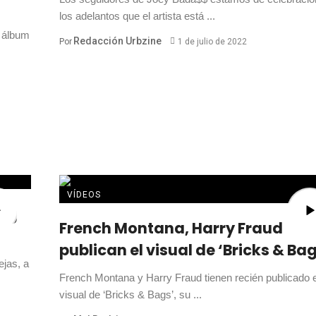
los adelantos que el artista está ...
 álbum
Redacción Urbzine
Por
1 de julio de 2022
VÍDEOS
ing
French Montana, Harry Fraud
publican el visual de ‘Bricks & Ba
ejas, a
French Montana y Harry Fraud tienen recién publicado e
visual de ‘Bricks & Bags’, su ...