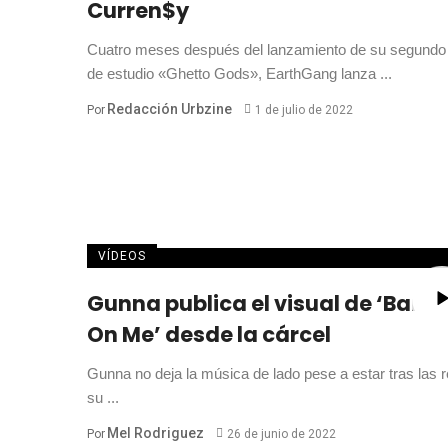
Curren$y
Cuatro meses después del lanzamiento de su segundo
de estudio «Ghetto Gods», EarthGang lanza ...
Redacción Urbzine
Por
1 de julio de 2022
VÍDEOS
Gunna publica el visual de ‘Bank
On Me’ desde la cárcel
Gunna no deja la música de lado pese a estar tras las r
su ...
Mel Rodriguez
Por
26 de junio de 2022