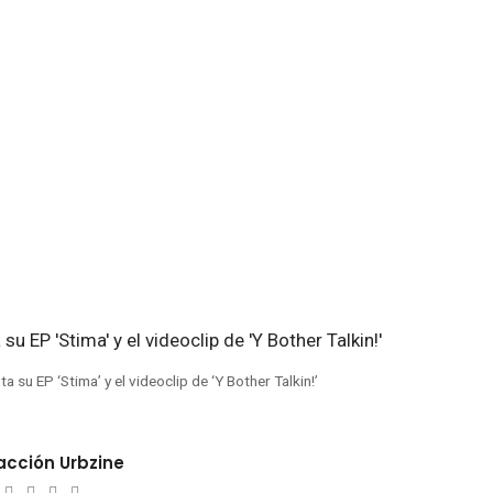
a su EP ‘Stima’ y el videoclip de ‘Y Bother Talkin!’
cción Urbzine
ebsite
Twitter
Facebook
Youtube
Instagram