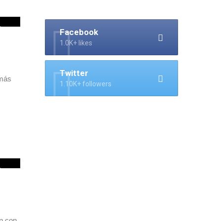
Facebook
el
1.0K+ likes
Twitter
 más
1.10K+ followers
n con