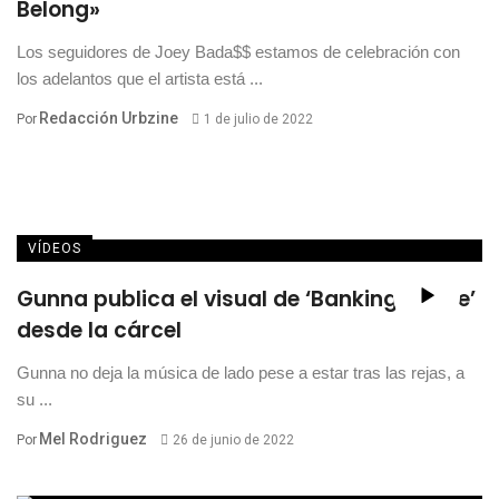
Belong»
Los seguidores de Joey Bada$$ estamos de celebración con
los adelantos que el artista está ...
Redacción Urbzine
Por
1 de julio de 2022
VÍDEOS
Gunna publica el visual de ‘Banking On Me’
desde la cárcel
Gunna no deja la música de lado pese a estar tras las rejas, a
su ...
Mel Rodriguez
Por
26 de junio de 2022