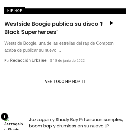
HIP HOP
Westside Boogie publica su disco ‘More
Black Superheroes’
Westside Boogie, una de las estrellas del rap de Compton
acaba de publicar su nuevo ...
Redacción Urbzine
Por
18 de junio de 2022
VER TODO HIP HOP
Jazzagain y Shady Boy Pi fusionan samples,
boom bap y drumless en su nuevo LP