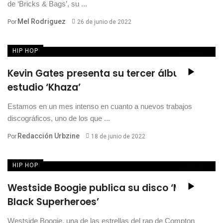
de ‘Bricks & Bags’, su ...
Mel Rodriguez
Por
26 de junio de 2022
HIP HOP
Kevin Gates presenta su tercer álbum de
estudio ‘Khaza’
Estamos en un mes intenso en cuanto a nuevos trabajos
discográficos, uno de los que ...
Redacción Urbzine
Por
18 de junio de 2022
HIP HOP
Westside Boogie publica su disco ‘More
Black Superheroes’
Westside Boogie, una de las estrellas del rap de Compton