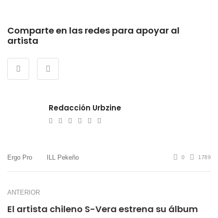
Comparte en las redes para apoyar al
artista
Redacción Urbzine
e-
Website
Twitter
Facebook
Youtube
Instagram
mail
Ergo Pro
ILL Pekeño
0
1789
ANTERIOR
El artista chileno S-Vera estrena su álbum