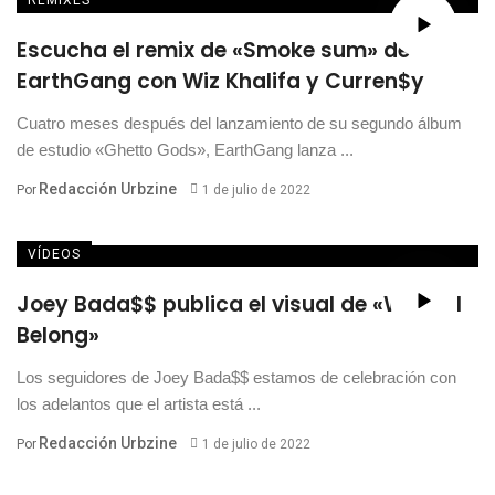
Escucha el remix de «Smoke sum» de
EarthGang con Wiz Khalifa y Curren$y
Cuatro meses después del lanzamiento de su segundo álbum
de estudio «Ghetto Gods», EarthGang lanza ...
Redacción Urbzine
Por
1 de julio de 2022
VÍDEOS
Joey Bada$$ publica el visual de «Where I
Belong»
Los seguidores de Joey Bada$$ estamos de celebración con
los adelantos que el artista está ...
Redacción Urbzine
Por
1 de julio de 2022