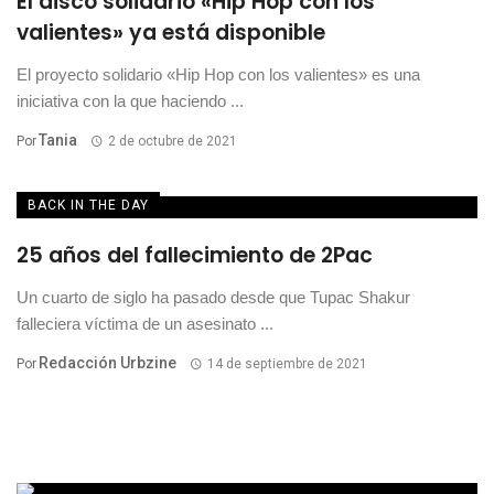
El disco solidario «Hip Hop con los
valientes» ya está disponible
El proyecto solidario «Hip Hop con los valientes» es una
iniciativa con la que haciendo ...
Tania
Por
2 de octubre de 2021
BACK IN THE DAY
25 años del fallecimiento de 2Pac
Un cuarto de siglo ha pasado desde que Tupac Shakur
falleciera víctima de un asesinato ...
Redacción Urbzine
Por
14 de septiembre de 2021