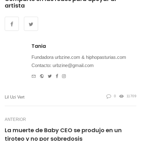
artista
Tania
Fundadora urbzine.com & hiphopasturias.com
Contacto: urbzine@gmail.com
e-
Website
Twitter
Facebook
Instagram
mail
0
11709
Lil Uzi Vert
ANTERIOR
La muerte de Baby CEO se produjo en un
tiroteo y no por sobredosis