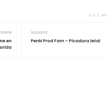
0
157
TERIOR
SIGUIENTE
yne en
PenN Prod Fam – Picadura letal
lorida