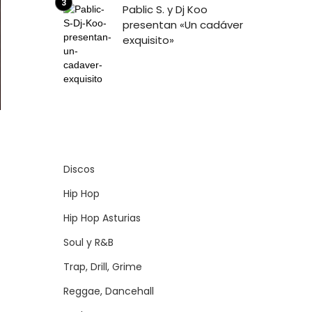
Pablic S. y Dj Koo
presentan «Un cadáver
exquisito»
Discos
Hip Hop
Hip Hop Asturias
Soul y R&B
Trap, Drill, Grime
Reggae, Dancehall