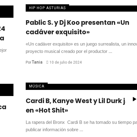
HIP HOP ASTURIAS
Pablic S. y Dj Koo presentan «Un
24
cadáver exquisito»
ta
«Un cadáver exquisito» es un juego surrealista, un inno
ejor
proyecto musical creado por el productor ...
Tania
Por
10 de julio de 2024
MÚSICA
Cardi B, Kanye West y Lil Durk jun
ca
en «Hot Shit»
La rapera del Bronx Cardi B se ha tomado su tiempo p
publicar información sobre ...