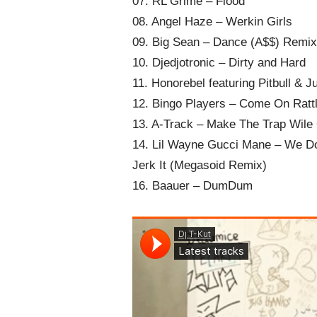
07. RL Grime – Flood
08. Angel Haze – Werkin Girls
09. Big Sean – Dance (A$$) Remix 
10. Djedjotronic – Dirty and Hard
11. Honorebel featuring Pitbull &
12. Bingo Players – Come On Rattl
13. A-Track – Make The Trap Wile
14. Lil Wayne Gucci Mane – We Do
Jerk It (Megasoid Remix)
16. Baauer – DumDum