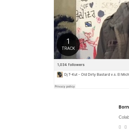
Born
Cola
e-
W