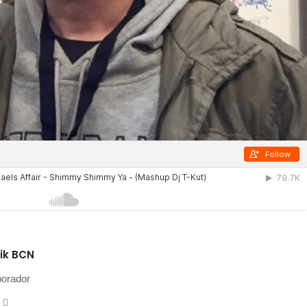
ik BCN
borador
ebsite
Instagram