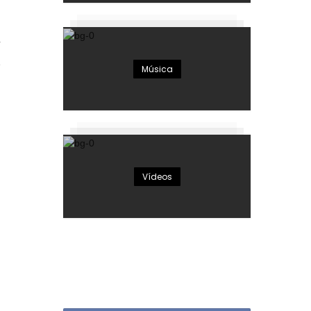
7
Música
Vídeos