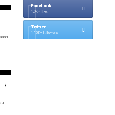
Facebook
1.0K+ likes
Twitter
1.10K+ followers
vador
tos
ara