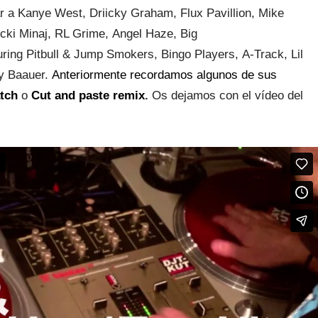
 a Kanye West, Driicky Graham, Flux Pavillion, Mike
ki Minaj, RL Grime, Angel Haze, Big
uring Pitbull & Jump Smokers, Bingo Players, A-Track, Lil
y Baauer.
Anteriormente recordamos algunos de sus
tch
o
Cut and paste remix
.
Os dejamos con el vídeo del