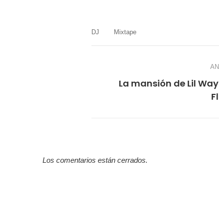
mail
DJ
Mixtape
AN
La mansión de Lil Wa
F
Los comentarios están cerrados.