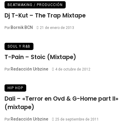
BEATMAKING / PRODUCCIÓN
Dj T-Kut – The Trap Mixtape
Bornik BCN
Por
21 de enero de 2013
SOUL Y R&B
T-Pain – Stoic (Mixtape)
Redacción Urbzine
Por
4 de octubre de 2012
HIP HOP
Dali – «Terror en Ovd & G-Home part II»
(mixtape)
Redacción Urbzine
Por
25 de septiembre de 2011