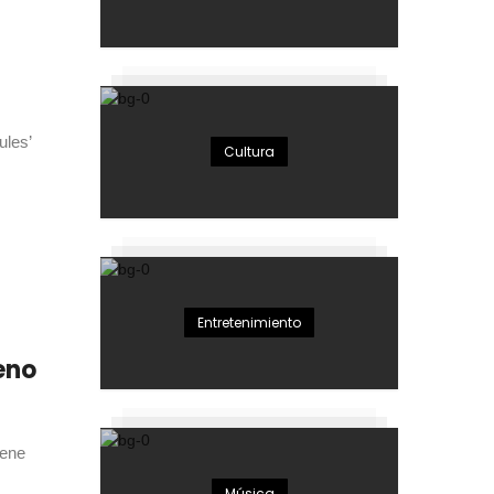
ules’
Cultura
Entretenimiento
reno
iene
Música