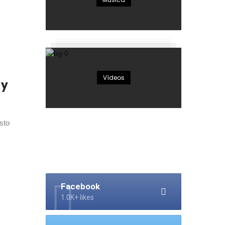
Vídeos
 y
sto
Facebook
1.0K+ likes