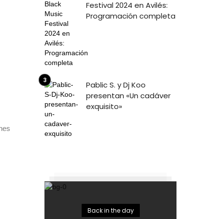
Festival 2024 en Avilés:
Programación completa
Pablic S. y Dj Koo
presentan «Un cadáver
exquisito»
ones
Back in the day