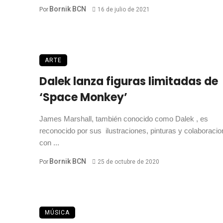
Bornik BCN
Por
16 de julio de 2021
ARTE
Dalek lanza figuras limitadas de
‘Space Monkey’
James Marshall, también conocido como Dalek , es
reconocido por sus ilustraciones, pinturas y colaboraci
con ...
Bornik BCN
Por
25 de octubre de 2020
MÚSICA