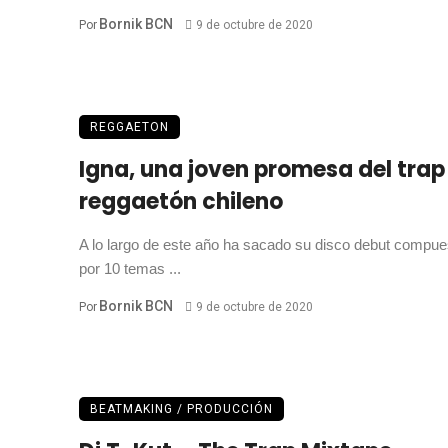
Bornik BCN
Por
9 de octubre de 2020
REGGAETON
Igna, una joven promesa del trap
reggaetón chileno
A lo largo de este año ha sacado su disco debut compue
por 10 temas ...
Bornik BCN
Por
9 de octubre de 2020
BEATMAKING / PRODUCCIÓN