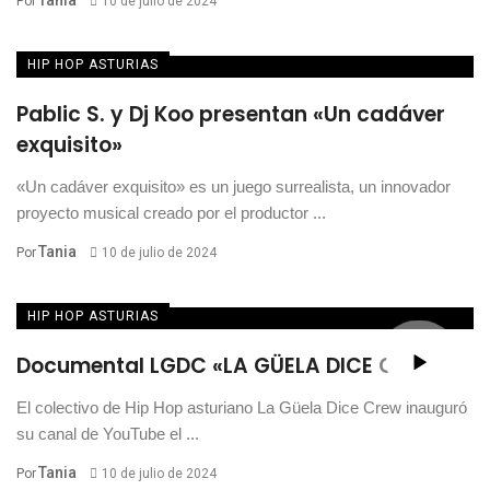
Tania
Por
10 de julio de 2024
HIP HOP ASTURIAS
Pablic S. y Dj Koo presentan «Un cadáver
exquisito»
«Un cadáver exquisito» es un juego surrealista, un innovador
proyecto musical creado por el productor ...
Tania
Por
10 de julio de 2024
HIP HOP ASTURIAS
Documental LGDC «LA GÜELA DICE CREW»
El colectivo de Hip Hop asturiano La Güela Dice Crew inauguró
su canal de YouTube el ...
Tania
Por
10 de julio de 2024