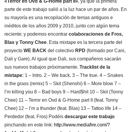
«Terror en Ovd & G-Home part II»
, ya que la primera
parte de este trabajo salió a la luz hace un par de años. En
su mayoría es una recopilación de temas antiguos e
inéditos de los años 2009 y 2010, junto con algún tema
reciente; y podemos encontrar
colaboraciones de Fros,
Blas y Tonny Chee
. Esta mixtape es la tercera parte del
proyecto
WE BACK
del colectivo
RPD
(formado por Cani,
Dali y Gare). Al igual que Dali, sus compañeros sacarán
sus nuevos trabajos próximamente.
Tracklist de la
mixtape:
1 – Intro. 2 – We back. 3 – The true. 4 – Snakes
in the grass (remix) 5 – Skit (Shenshi) 6 – More blow 7 –
I’m killing you 8 – Bad boys 9 – Hard$hit 10 – Skit (Tonny
Chee) 11 – Terror en Ovd & G-Home part II (feat. Tonny
Chee) 12 – I’m a thunder (feat. Blas) 13 – Tattoo life 14 –
Perdedor (feat. Fros) Podéis
descargar este trabajo
pinchando en este link:
http://www.mediafire.com/?