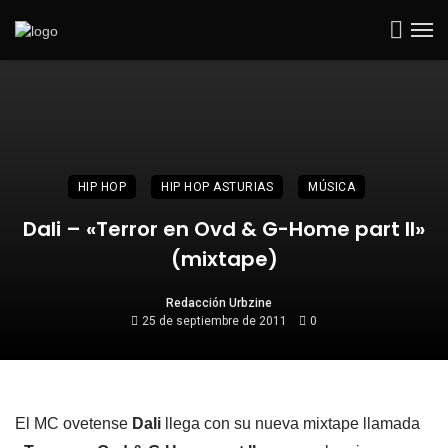
HIP HOP
HIP HOP ASTURIAS
MÚSICA
Dali – «Terror en Ovd & G-Home part II»
(mixtape)
Redacción Urbzine
25 de septiembre de 2011
0
El MC ovetense
Dali
llega con su nueva mixtape llamada