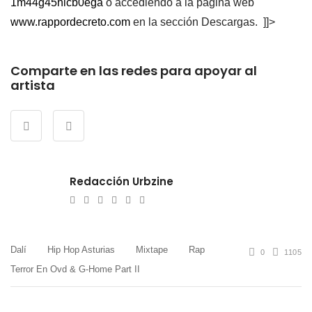
1m44g45nlcb0ega
o accediendo a la página web
www.rappordecreto.com
en la sección Descargas. ]]>
Comparte en las redes para apoyar al
artista
Redacción Urbzine
e-
Website
Twitter
Facebook
Youtube
Instagram
mail
Dalí
Hip Hop Asturias
Mixtape
Rap
0
1105
Terror En Ovd & G-Home Part II