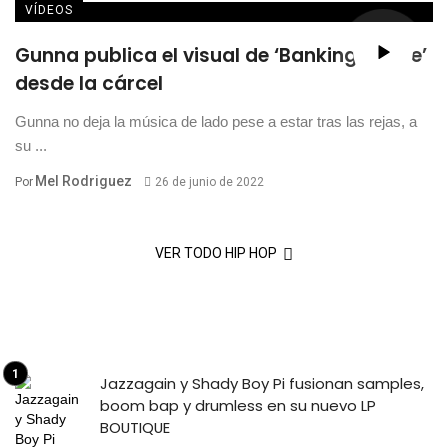
VÍDEOS
Gunna publica el visual de ‘Banking On Me’
desde la cárcel
Gunna no deja la música de lado pese a estar tras las rejas, a
su ...
Mel Rodriguez
Por
26 de junio de 2022
VER TODO HIP HOP
Jazzagain y Shady Boy Pi fusionan samples,
boom bap y drumless en su nuevo LP
BOUTIQUE