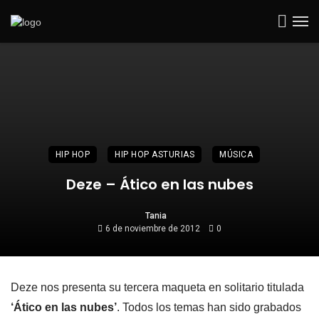
HIP HOP
HIP HOP ASTURIAS
MÚSICA
Deze – Ático en las nubes
Tania
6 de noviembre de 2012
0
Deze nos presenta su tercera maqueta en solitario titulada
‘Ático en las nubes’
. Todos los temas han sido grabados