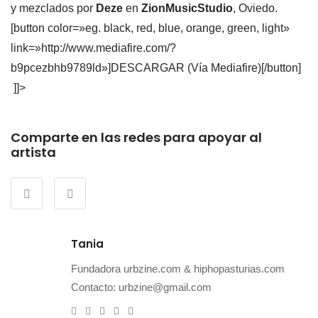
y mezclados por
Deze
en
ZionMusicStudio
, Oviedo.
[button color=»eg. black, red, blue, orange, green, light»
link=»http://www.mediafire.com/?
b9pcezbhb9789ld»]DESCARGAR (Vía Mediafire)[/button]
]]>
Comparte en las redes para apoyar al
artista
Tania
Fundadora urbzine.com & hiphopasturias.com
Contacto: urbzine@gmail.com
e-
Website
Twitter
Facebook
Instagram