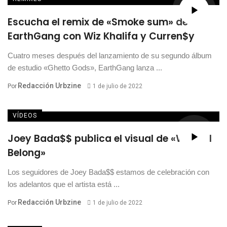
Escucha el remix de «Smoke sum» de
EarthGang con Wiz Khalifa y Curren$y
Cuatro meses después del lanzamiento de su segundo álbum
de estudio «Ghetto Gods», EarthGang lanza ...
Redacción Urbzine
Por
1 de julio de 2022
VÍDEOS
Joey Bada$$ publica el visual de «Where I
Belong»
Los seguidores de Joey Bada$$ estamos de celebración con
los adelantos que el artista está ...
Redacción Urbzine
Por
1 de julio de 2022