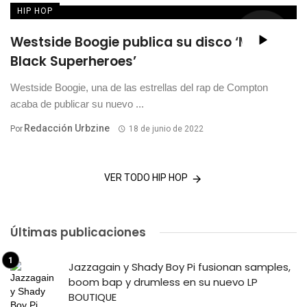
HIP HOP
Westside Boogie publica su disco ‘More
Black Superheroes’
Westside Boogie, una de las estrellas del rap de Compton
acaba de publicar su nuevo ...
Redacción Urbzine
Por
18 de junio de 2022
VER TODO HIP HOP
Últimas publicaciones
Jazzagain y Shady Boy Pi fusionan samples,
boom bap y drumless en su nuevo LP
BOUTIQUE