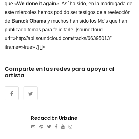
que
«We done it again».
Así ha sido, en la madrugada de
este miércoles hemos podido ser testigos de a reelección
de
Barack Obama
y muchos han sido los Mc’s que han
publicado temas para felicitarle
.
[soundcloud
url=»http://api.soundcloud.com/tracks/66395013″
iframe=»true» /]
]]>
Comparte en las redes para apoyar al
artista
Redacción Urbzine
e-
Website
Twitter
Facebook
Youtube
Instagram
mail