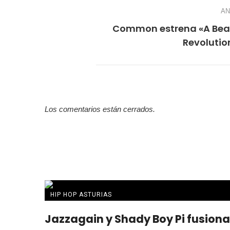
AN
Common estrena «A Beau
Revolution
Los comentarios están cerrados.
HIP HOP ASTURIAS
Jazzagain y Shady Boy Pi fusion