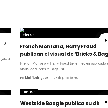
VÍDEOS
ing
French Montana, Harry Fraud
publican el visual de ‘Bricks & Ba
ejas, a
French Montana y Harry Fraud tienen recién publicado e
visual de ‘Bricks & Bags’, su ...
Mel Rodriguez
Por
26 de junio de 2022
HIP HOP
Westside Boogie publica su disco