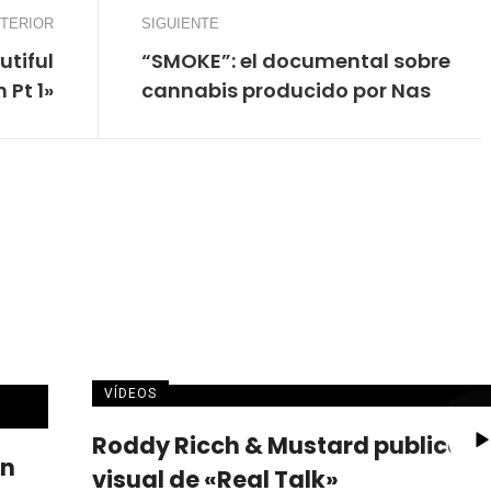
TERIOR
SIGUIENTE
tiful
“SMOKE”: el documental sobre
 Pt 1»
cannabis producido por Nas
VÍDEOS
Roddy Ricch & Mustard publican 
an
visual de «Real Talk»