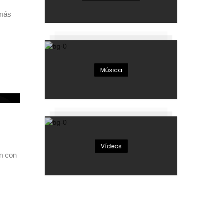
 más
Música
Vídeos
n con