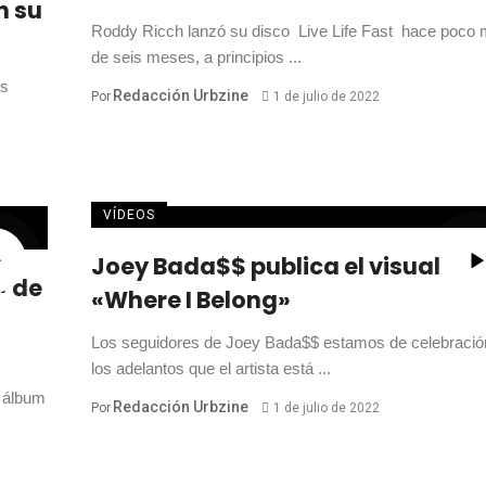
n su
Roddy Ricch lanzó su disco Live Life Fast hace poco
de seis meses, a principios ...
os
Redacción Urbzine
Por
1 de julio de 2022
VÍDEOS
Joey Bada$$ publica el visual de
» de
«Where I Belong»
Los seguidores de Joey Bada$$ estamos de celebració
los adelantos que el artista está ...
 álbum
Redacción Urbzine
Por
1 de julio de 2022