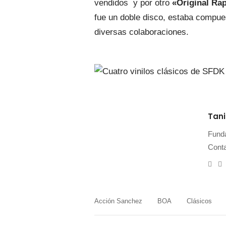
vendidos y por otro
«Original Ra
fue un doble disco, estaba compues
diversas colaboraciones.
Tan
Funda
Cont
e-
W
mail
Acción Sanchez
BOA
Clásicos