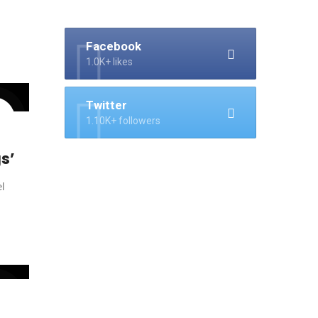
Facebook
1.0K+ likes
Twitter
1.10K+ followers
gs’
l