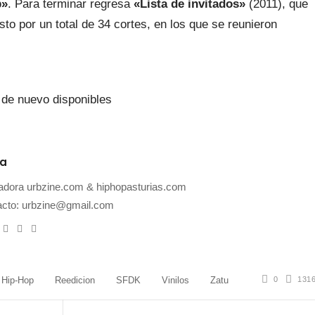
p»
. Para terminar regresa
«Lista de invitados»
(2011), que
to por un total de 34 cortes, en los que se reunieron
ia
dora urbzine.com & hiphopasturias.com
acto: urbzine@gmail.com
ebsite
Twitter
Facebook
Instagram
0
131
Hip-Hop
Reedicion
SFDK
Vinilos
Zatu