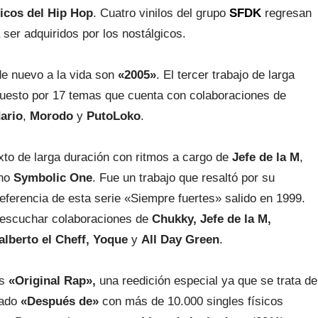
sicos del Hip Hop
. Cuatro vinilos del grupo
SFDK
regresan
a ser adquiridos por los nostálgicos.
 de nuevo a la vida son
«2005»
. El tercer trabajo de larga
puesto por 17 temas que cuenta con colaboraciones de
ario
,
Morodo
y
PutoLoko
.
xto de larga duración con ritmos a cargo de
Jefe de la M
,
ano
Symbolic One
. Fue un trabajo que resaltó por su
eferencia de esta serie «Siempre fuertes» salido en 1999.
 escuchar colaboraciones de
Chukky, Jefe de la M,
alberto el Cheff, Yoque
y
All Day Green
.
es
«Original Rap»,
una reedición especial ya que se trata de
lado
«Después de»
con más de 10.000 singles físicos