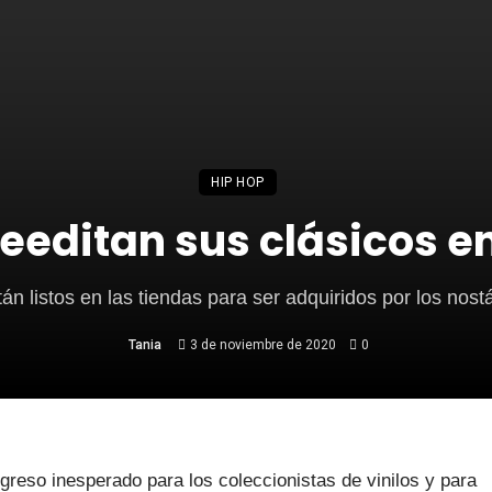
HIP HOP
eeditan sus clásicos en
án listos en las tiendas para ser adquiridos por los nost
Tania
3 de noviembre de 2020
0
eso inesperado para los coleccionistas de vinilos y para