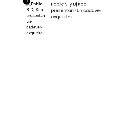
Pablic S. y Dj Koo
presentan «Un cadáver
exquisito»
6