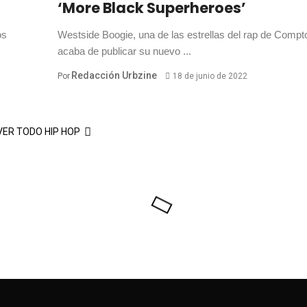
‘More Black Superheroes’
os
Westside Boogie, una de las estrellas del rap de Compt
acaba de publicar su nuevo ...
Redacción Urbzine
Por
18 de junio de 2022
VER TODO HIP HOP