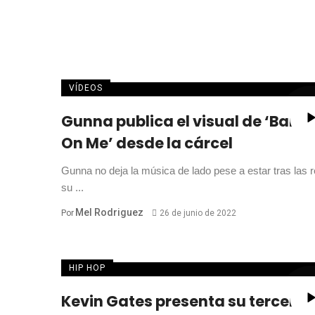
VÍDEOS
Gunna publica el visual de ‘Bank
On Me’ desde la cárcel
Gunna no deja la música de lado pese a estar tras las r
su ...
Mel Rodriguez
Por
26 de junio de 2022
HIP HOP
Kevin Gates presenta su tercer