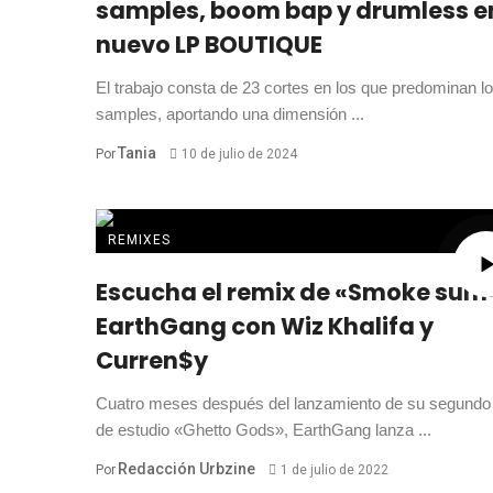
samples, boom bap y drumless e
nuevo LP BOUTIQUE
El trabajo consta de 23 cortes en los que predominan l
samples, aportando una dimensión ...
Tania
Por
10 de julio de 2024
REMIXES
Escucha el remix de «Smoke sum
EarthGang con Wiz Khalifa y
Curren$y
Cuatro meses después del lanzamiento de su segundo
de estudio «Ghetto Gods», EarthGang lanza ...
Redacción Urbzine
Por
1 de julio de 2022