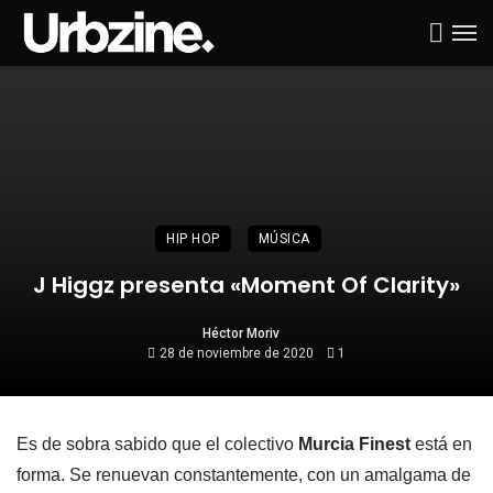
HIP HOP
MÚSICA
J Higgz presenta «Moment Of Clarity»
Héctor Moriv
28 de noviembre de 2020
1
Es de sobra sabido que el colectivo
Murcia Finest
está en
forma. Se renuevan constantemente, con un amalgama de