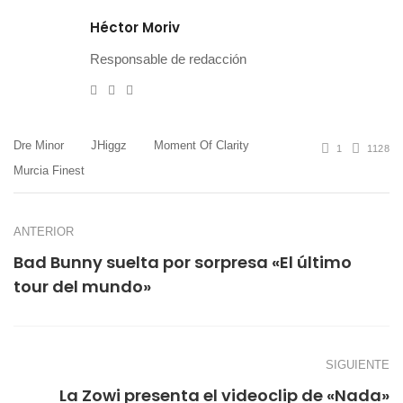
Héctor Moriv
Responsable de redacción
e-
Twitter
Instagram
mail
Dre Minor
JHiggz
Moment Of Clarity
1
1128
Murcia Finest
ANTERIOR
Bad Bunny suelta por sorpresa «El último
tour del mundo»
SIGUIENTE
La Zowi presenta el videoclip de «Nada»