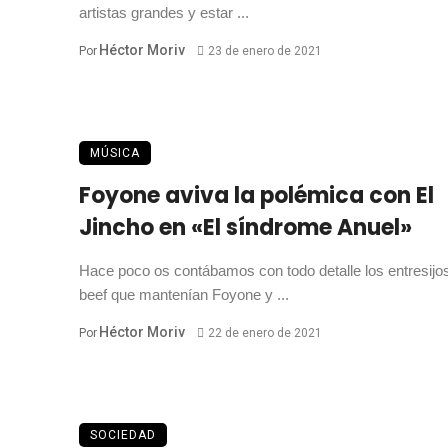
artistas grandes y estar ...
Héctor Moriv
Por
23 de enero de 2021
MÚSICA
Foyone aviva la polémica con El
Jincho en «El síndrome Anuel»
Hace poco os contábamos con todo detalle los entresijos
beef que mantenían Foyone y ...
Héctor Moriv
Por
22 de enero de 2021
SOCIEDAD