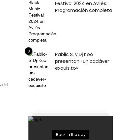
Festival 2024 en Avilés:
Programación completa
Pablic S. y Dj Koo
presentan «Un cadáver
exquisito»
 del
Back in the day