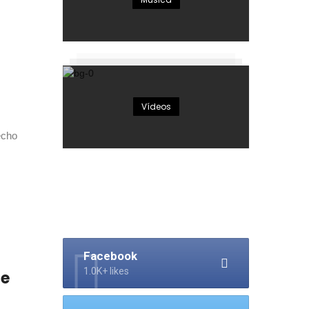
Vídeos
echo
Facebook
1.0K+ likes
se