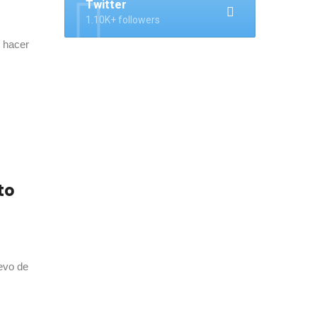
Twitter
1.10K+ followers
 hacer
to
evo de