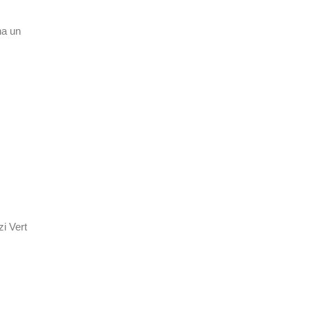
na un
zi Vert