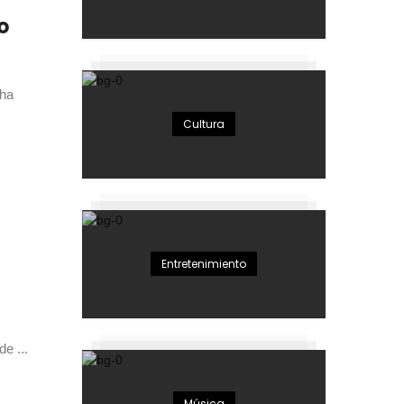
o
 ha
Cultura
Entretenimiento
de ...
Música