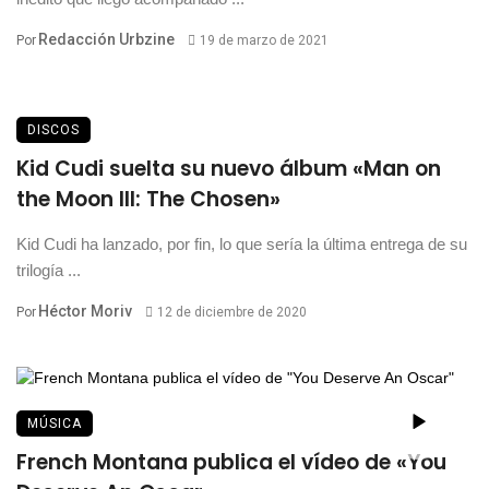
Redacción Urbzine
Por
19 de marzo de 2021
DISCOS
Kid Cudi suelta su nuevo álbum «Man on
the Moon III: The Chosen»
Kid Cudi ha lanzado, por fin, lo que sería la última entrega de su
trilogía ...
Héctor Moriv
Por
12 de diciembre de 2020
MÚSICA
French Montana publica el vídeo de «You