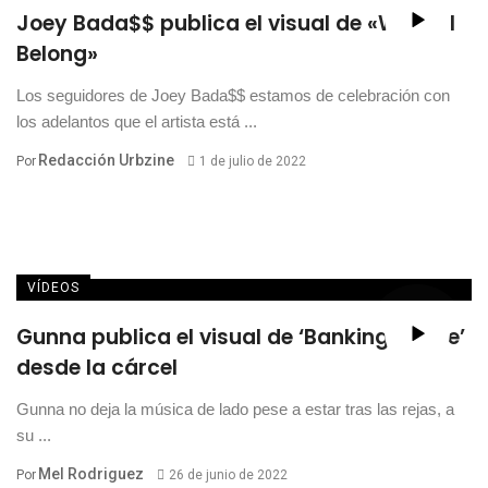
Joey Bada$$ publica el visual de «Where I
Belong»
Los seguidores de Joey Bada$$ estamos de celebración con
los adelantos que el artista está ...
Redacción Urbzine
Por
1 de julio de 2022
VÍDEOS
Gunna publica el visual de ‘Banking On Me’
desde la cárcel
Gunna no deja la música de lado pese a estar tras las rejas, a
su ...
Mel Rodriguez
Por
26 de junio de 2022