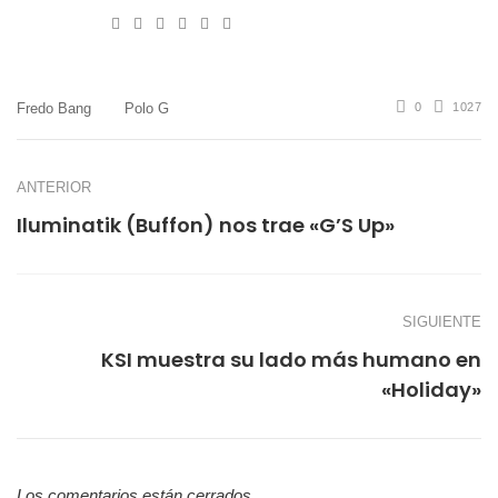
e-
Website
Twitter
Facebook
Youtube
Instagram
mail
Fredo Bang
Polo G
0
1027
ANTERIOR
Iluminatik (Buffon) nos trae «G’S Up»
SIGUIENTE
KSI muestra su lado más humano en
«Holiday»
Los comentarios están cerrados.