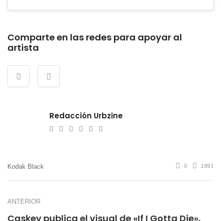
Comparte en las redes para apoyar al
artista
Redacción Urbzine
e-
Website
Twitter
Facebook
Youtube
Instagram
mail
Kodak Black
0
1891
ANTERIOR
Caskey publica el visual de «If I Gotta Die»,