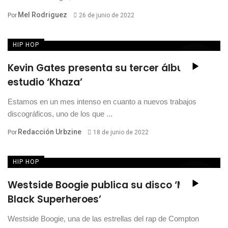
Mel Rodriguez
Por
26 de junio de 2022
HIP HOP
Kevin Gates presenta su tercer álbum de
estudio ‘Khaza’
Estamos en un mes intenso en cuanto a nuevos trabajos
discográficos, uno de los que ...
Redacción Urbzine
Por
18 de junio de 2022
HIP HOP
Westside Boogie publica su disco ‘More
Black Superheroes’
Westside Boogie, una de las estrellas del rap de Compton