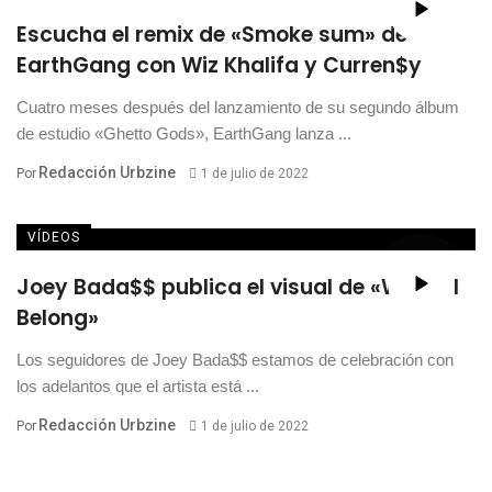
Escucha el remix de «Smoke sum» de
EarthGang con Wiz Khalifa y Curren$y
Cuatro meses después del lanzamiento de su segundo álbum
de estudio «Ghetto Gods», EarthGang lanza ...
Redacción Urbzine
Por
1 de julio de 2022
VÍDEOS
Joey Bada$$ publica el visual de «Where I
Belong»
Los seguidores de Joey Bada$$ estamos de celebración con
los adelantos que el artista está ...
Redacción Urbzine
Por
1 de julio de 2022