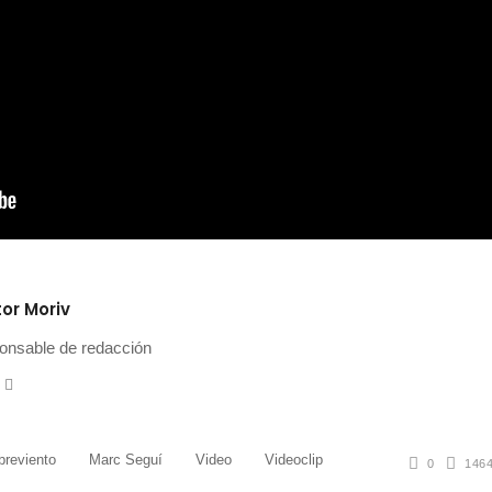
or Moriv
onsable de redacción
witter
Instagram
reviento
Marc Seguí
Video
Videoclip
0
146