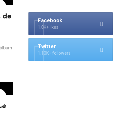
» de
Facebook
1.0K+ likes
Twitter
 álbum
1.10K+ followers
le