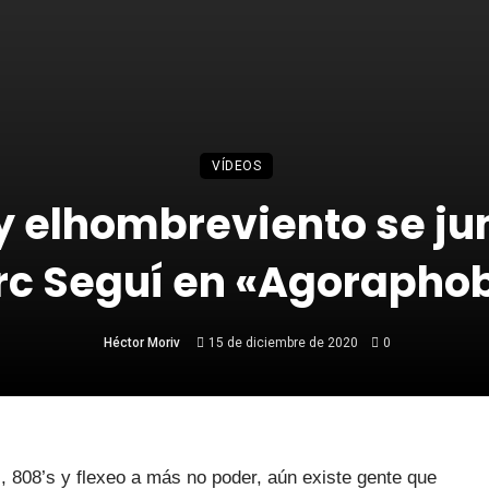
VÍDEOS
y elhombreviento se ju
c Seguí en «Agorapho
Héctor Moriv
15 de diciembre de 2020
0
, 808’s y flexeo a más no poder, aún existe gente que