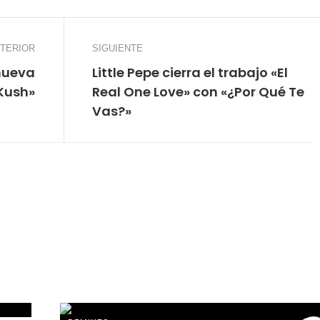
TERIOR
SIGUIENTE
nueva
Little Pepe cierra el trabajo «El
Kush»
Real One Love» con «¿Por Qué Te
Vas?»