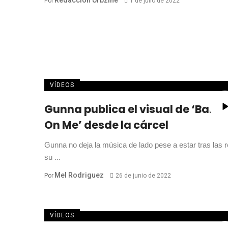
Por
1 de julio de 2022
VÍDEOS
Gunna publica el visual de ‘Bank
On Me’ desde la cárcel
Gunna no deja la música de lado pese a estar tras las r
su ...
Mel Rodriguez
Por
26 de junio de 2022
VÍDEOS