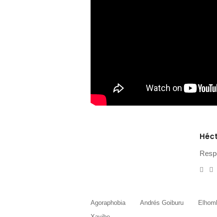
Héct
Resp
e-
T
mail
Agoraphobia
Andrés Goiburu
Elhomb
Xavibo