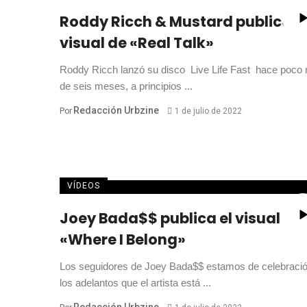
Roddy Ricch & Mustard publican 
visual de «Real Talk»
Roddy Ricch lanzó su disco Live Life Fast hace poco
de seis meses, a principios ...
Redacción Urbzine
Por
1 de julio de 2022
VÍDEOS
Joey Bada$$ publica el visual de
«Where I Belong»
Los seguidores de Joey Bada$$ estamos de celebraci
los adelantos que el artista está ...
Redacción Urbzine