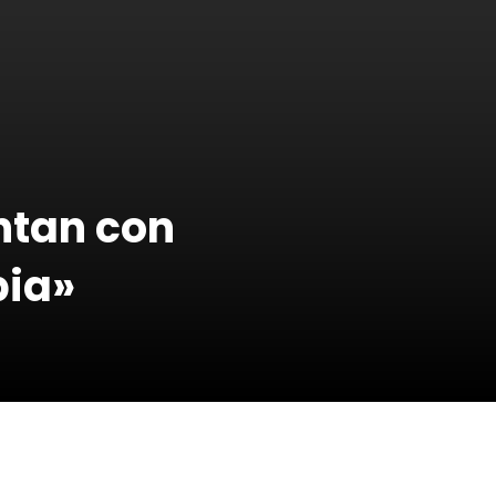
ntan con
bia»