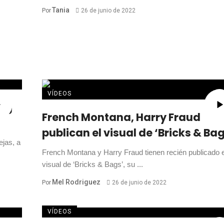
Tania
Por
26 de junio de 2022
VÍDEOS
ing
French Montana, Harry Fraud
publican el visual de ‘Bricks & Ba
ejas, a
French Montana y Harry Fraud tienen recién publicado e
visual de ‘Bricks & Bags’, su ...
Mel Rodriguez
Por
26 de junio de 2022
VÍDEOS