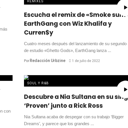
REMIXES
el
Escucha el remix de «Smoke sum
EarthGang con Wiz Khalifa y
 más
Curren$y
Cuatro meses después del lanzamiento de su segundo
de estudio «Ghetto Gods», EarthGang lanza ...
Redacción Urbzine
Por
1 de julio de 2022
SOUL Y R&B
Descubre a Nia Sultana en su sing
‘Proven’ junto a Rick Ross
ón con
Nia Sultana acaba de despegar con su trabajo ‘Bigger
Dreams’, y parece que los grandes ...