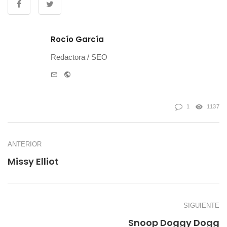
Rocío García
Redactora / SEO
e-
Website
mail
1
1137
ANTERIOR
Missy Elliot
SIGUIENTE
Snoop Doggy Dogg