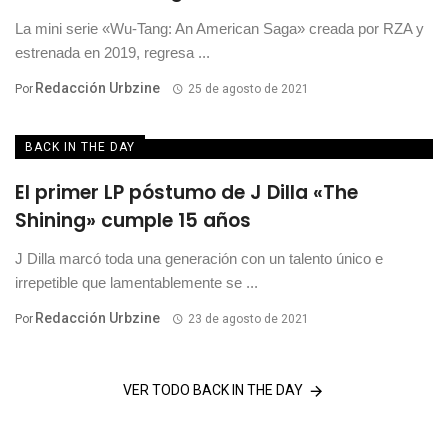
La mini serie «Wu-Tang: An American Saga» creada por RZA y
estrenada en 2019, regresa ...
Redacción Urbzine
Por
25 de agosto de 2021
BACK IN THE DAY
El primer LP póstumo de J Dilla «The
Shining» cumple 15 años
J Dilla marcó toda una generación con un talento único e
irrepetible que lamentablemente se ...
Redacción Urbzine
Por
23 de agosto de 2021
VER TODO BACK IN THE DAY