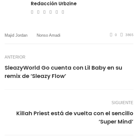
Redacción Urbzine
e-
Website
Twitter
Facebook
Youtube
Instagram
mail
Majid Jordan
Nonso Amadi
0
3865
ANTERIOR
SleazyWorld Go cuenta con Lil Baby en su
remix de ‘Sleazy Flow’
SIGUIENTE
Killah Priest está de vuelta con el sencillo
‘Super Mind’