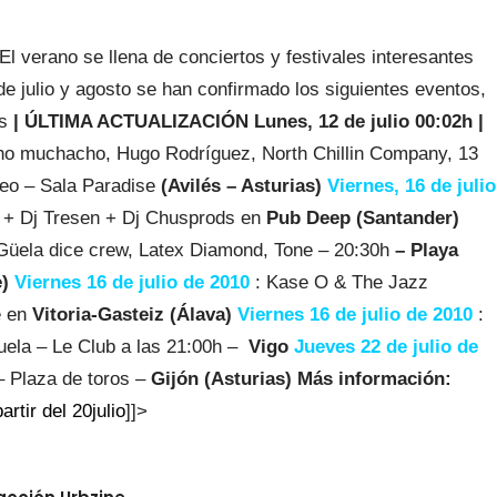
El verano se llena de conciertos y festivales interesantes
de julio y agosto se han confirmado los siguientes eventos,
es
| ÚLTIMA ACTUALIZACIÓN Lunes, 12 de julio 00:02h |
o muchacho, Hugo Rodríguez, North Chillin Company, 13
eeo – Sala Paradise
(Avilés – Asturias)
Viernes, 16 de julio
s + Dj Tresen + Dj Chusprods en
Pub Deep (Santander)
Güela dice crew, Latex Diamond, Tone – 20:30h
– Playa
e)
Viernes 16 de julio de 2010
: Kase O & The Jazz
e en
Vitoria-Gasteiz (Álava)
Viernes 16 de julio de 2010
:
ela – Le Club a las 21:00h –
Vigo
Jueves 22 de julio de
 Plaza de toros –
Gijón (Asturias)
Más información:
artir del 20julio
]]>