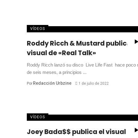
VÍDEOS
Roddy Ricch & Mustard publican 
visual de «Real Talk»
Roddy Ricch lanzó su disco Live Life Fast hace poco
de seis meses, a principios ...
Redacción Urbzine
Por
1 de julio de 2022
VÍDEOS
Joey Bada$$ publica el visual de