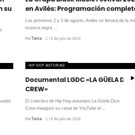
n su
en Avilés: Programación complet
Los próximos 2 y 3 de agosto, Avilés se llenará de la me
música negra ...
os
Tania
Por
10 de julio de 2024
HIP HOP ASTURIAS
Documental LGDC «LA GÜELA DICE
CREW»
ovador
El colectivo de Hip Hop asturiano La Güela Dice
Crew inauguró su canal de YouTube el ...
Tania
Por
10 de julio de 2024