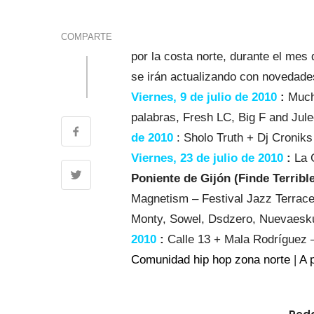
COMPARTE
por la costa norte, durante el mes 
se irán actualizando con novedad
Viernes, 9 de julio de 2010
:
Much
palabras, Fresh LC, Big F and Jul
de 2010
: Sholo Truth + Dj Cronik
Viernes, 23 de julio de 2010
:
La 
Poniente de Gijón (Finde Terribl
Magnetism – Festival Jazz Terrac
Monty, Sowel, Dsdzero, Nuevaesku
2010
:
Calle 13 + Mala Rodríguez –
Comunidad hip hop zona norte
|
A p