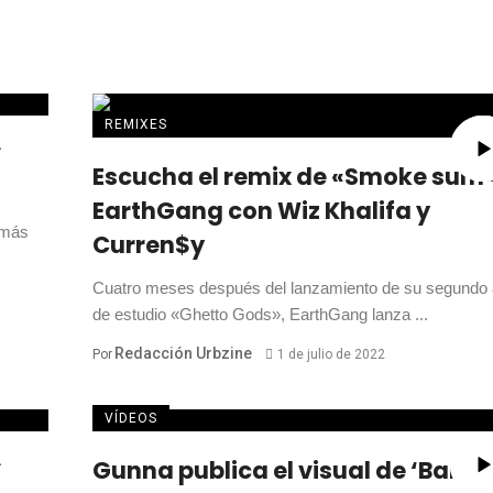
REMIXES
el
Escucha el remix de «Smoke sum
EarthGang con Wiz Khalifa y
 más
Curren$y
Cuatro meses después del lanzamiento de su segundo
de estudio «Ghetto Gods», EarthGang lanza ...
Redacción Urbzine
Por
1 de julio de 2022
VÍDEOS
Gunna publica el visual de ‘Banki