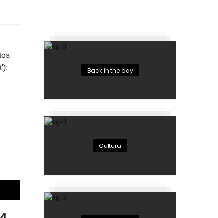
tos
');
Back in the day
Cultura
24