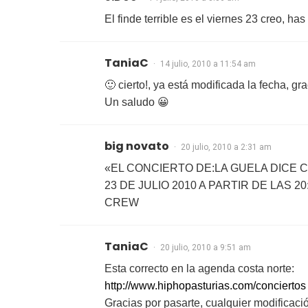
El finde terrible es el viernes 23 creo, h
TaniaC
14 julio, 2010 a 11:54 am
🙂 cierto!, ya está modificada la fecha, gr
Un saludo 😀
big novato
20 julio, 2010 a 2:31 am
«EL CONCIERTO DE:LA GUELA DICE 
23 DE JULIO 2010 A PARTIR DE LAS 20
CREW
TaniaC
20 julio, 2010 a 9:51 am
Esta correcto en la agenda costa norte:
http://www.hiphopasturias.com/conciertos
Gracias por pasarte, cualquier modificac