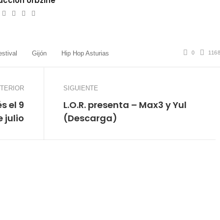
cción Urbzine
ebsite
Twitter
Facebook
Youtube
Instagram
0
116
estival
Gijón
Hip Hop Asturias
TERIOR
SIGUIENTE
 el 9
L.O.R. presenta – Max3 y Yul
 julio
(Descarga)