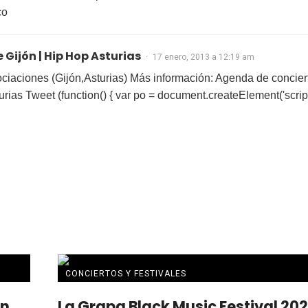
co
e Gijón | Hip Hop Asturias
17 enero, 2013 a 12:19 am
sociaciones (Gijón,Asturias) Más información: Agenda de concier
rias Tweet (function() { var po = document.createElement('script
CONCIERTOS Y FESTIVALES
an
La Grapa Black Music Festival 20