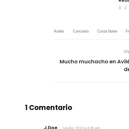
Reda
e-
W
mail
Avilés
Concierto
Costa Norte
F
AN
Mucho muchacho en Avilés
de
1 Comentario
J.Doe
14 julio, 2010 a 3:36 am