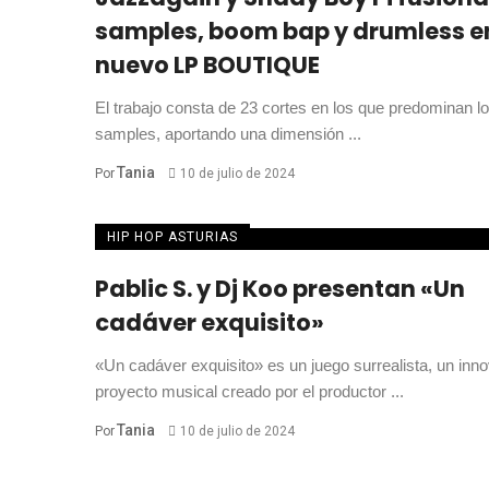
samples, boom bap y drumless e
nuevo LP BOUTIQUE
El trabajo consta de 23 cortes en los que predominan l
samples, aportando una dimensión ...
Tania
Por
10 de julio de 2024
HIP HOP ASTURIAS
Pablic S. y Dj Koo presentan «Un
cadáver exquisito»
«Un cadáver exquisito» es un juego surrealista, un inn
proyecto musical creado por el productor ...
Tania
Por
10 de julio de 2024