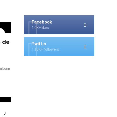
Facebook
1.0K+ likes
» de
Twitter
1.10K+ followers
 álbum
ng