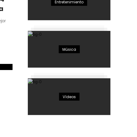
Entretenimiento
a
jor
Música
Vídeos