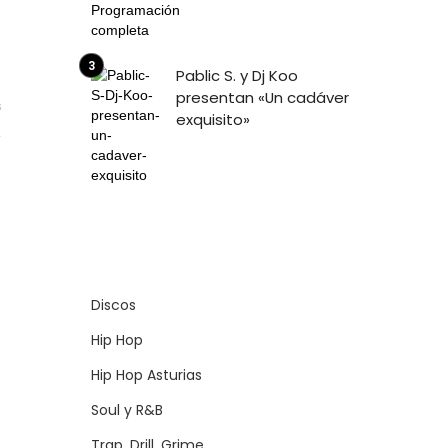
Pablic S. y Dj Koo
presentan «Un cadáver
8
exquisito»
Discos
Hip Hop
Hip Hop Asturias
Soul y R&B
Trap, Drill, Grime