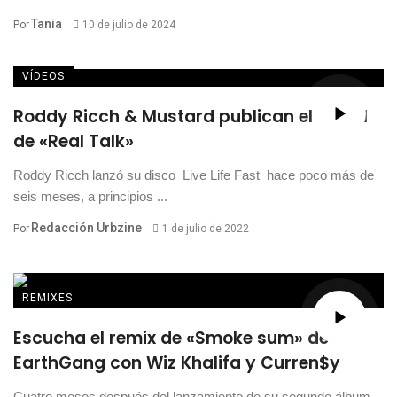
Tania
Por
10 de julio de 2024
VÍDEOS
Roddy Ricch & Mustard publican el visual
de «Real Talk»
Roddy Ricch lanzó su disco Live Life Fast hace poco más de
seis meses, a principios ...
Redacción Urbzine
Por
1 de julio de 2022
REMIXES
Escucha el remix de «Smoke sum» de
EarthGang con Wiz Khalifa y Curren$y
Cuatro meses después del lanzamiento de su segundo álbum