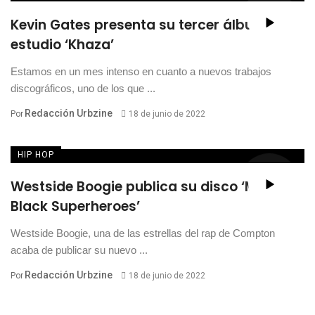
Kevin Gates presenta su tercer álbum de
estudio ‘Khaza’
Estamos en un mes intenso en cuanto a nuevos trabajos
discográficos, uno de los que ...
Redacción Urbzine
Por
18 de junio de 2022
HIP HOP
Westside Boogie publica su disco ‘More
Black Superheroes’
Westside Boogie, una de las estrellas del rap de Compton
acaba de publicar su nuevo ...
Redacción Urbzine
Por
18 de junio de 2022