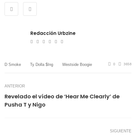
Redacción Urbzine
e-
Website
Twitter
Facebook
Youtube
Instagram
mail
D Smoke
Ty Dolla $ing
Westside Boogie
0
3658
ANTERIOR
Revelado el vídeo de ‘Hear Me Clearly’ de
Pusha T y Nigo
SIGUIENTE