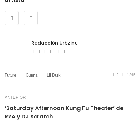
Redacción Urbzine
e-
Website
Twitter
Facebook
Youtube
Instagram
mail
Future
Gunna
Lil Durk
0
1265
ANTERIOR
‘Saturday Afternoon Kung Fu Theater’ de
RZA y DJ Scratch