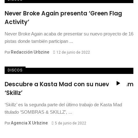
Never Broke Again presenta ‘Green Flag
Activity’
Never Broke Again acaba de presentar su nuevo proyecto de 16
pistas donde también participan ...
Redacción Urbzine
Por
12 de junio de 2022
DISCOS
Descubre a Kasta Mad con su nuevo álbum
‘Skillz’
‘Skillz’ es la segunda parte del último trabajo de Kasta Mad
titulado ‘SOMBRAS & SKILLZ’, ...
Agencia X Urbzine
Por
5 de junio de 2022