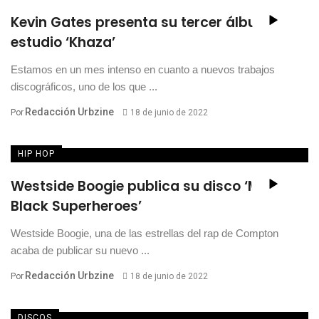
Kevin Gates presenta su tercer álbum de
estudio ‘Khaza’
Estamos en un mes intenso en cuanto a nuevos trabajos
discográficos, uno de los que ...
Redacción Urbzine
Por
18 de junio de 2022
HIP HOP
Westside Boogie publica su disco ‘More
Black Superheroes’
Westside Boogie, una de las estrellas del rap de Compton
acaba de publicar su nuevo ...
Redacción Urbzine
Por
18 de junio de 2022
DISCOS