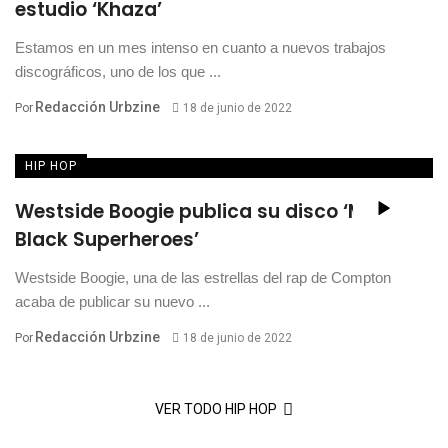
estudio ‘Khaza’
Estamos en un mes intenso en cuanto a nuevos trabajos
discográficos, uno de los que ...
Redacción Urbzine
Por
18 de junio de 2022
HIP HOP
Westside Boogie publica su disco ‘More
Black Superheroes’
Westside Boogie, una de las estrellas del rap de Compton
acaba de publicar su nuevo ...
Redacción Urbzine
Por
18 de junio de 2022
VER TODO HIP HOP