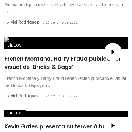
Gunna no deja la música de lado pese a estar tras las rejas, a
su ...
Mel Rodriguez
Por
26 de junio de 2022
VÍDEOS
French Montana, Harry Fraud publican el
visual de ‘Bricks & Bags’
French Montana y Harry Fraud tienen recién publicado el visual
de ‘Bricks & Bags’, su ...
Mel Rodriguez
Por
26 de junio de 2022
HIP HOP
Kevin Gates presenta su tercer álbum de