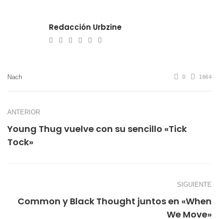
Redacción Urbzine
e-
Website
Twitter
Facebook
Youtube
Instagram
mail
Nach
0
1664
ANTERIOR
Young Thug vuelve con su sencillo «Tick
Tock»
SIGUIENTE
Common y Black Thought juntos en «When
We Move»