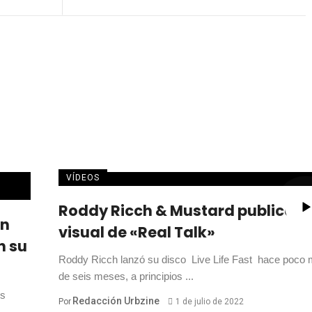
VÍDEOS
Roddy Ricch & Mustard publican 
an
visual de «Real Talk»
n su
Roddy Ricch lanzó su disco Live Life Fast hace poco
de seis meses, a principios ...
os
Redacción Urbzine
Por
1 de julio de 2022