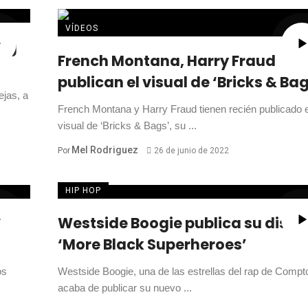
VÍDEOS
ing
French Montana, Harry Fraud
publican el visual de ‘Bricks & Ba
ejas, a
French Montana y Harry Fraud tienen recién publicado e
visual de ‘Bricks & Bags’, su ...
Mel Rodriguez
Por
26 de junio de 2022
HIP HOP
Westside Boogie publica su disco
‘More Black Superheroes’
os
Westside Boogie, una de las estrellas del rap de Compt
acaba de publicar su nuevo ...