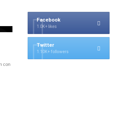
Facebook
1.0K+ likes
Twitter
1.10K+ followers
n con