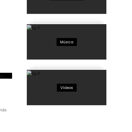
Música
el
Vídeos
 más