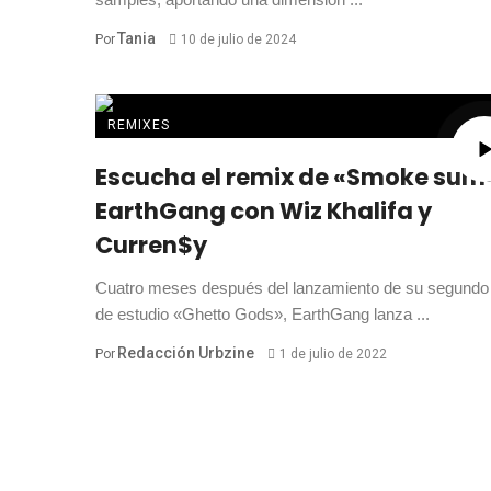
Tania
Por
10 de julio de 2024
REMIXES
Escucha el remix de «Smoke sum
EarthGang con Wiz Khalifa y
Curren$y
Cuatro meses después del lanzamiento de su segundo
de estudio «Ghetto Gods», EarthGang lanza ...
Redacción Urbzine
Por
1 de julio de 2022