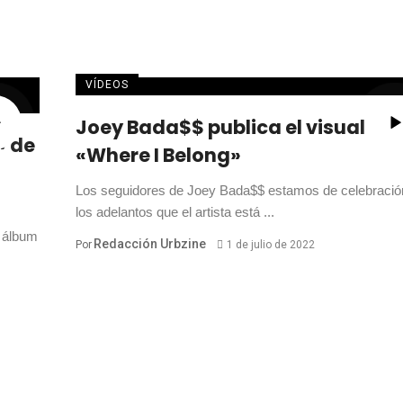
VÍDEOS
Joey Bada$$ publica el visual de
» de
«Where I Belong»
Los seguidores de Joey Bada$$ estamos de celebració
los adelantos que el artista está ...
 álbum
Redacción Urbzine
Por
1 de julio de 2022