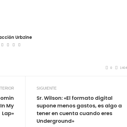
cción Urbzine
ebsite
Twitter
Facebook
Youtube
Instagram
0
140
TERIOR
SIGUIENTE
oomin
Sr. Wilson: «El formato digital
 In My
supone menos gastos, es algo a
Lap»
tener en cuenta cuando eres
Underground»