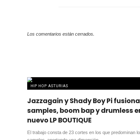
Los comentarios están cerrados.
HIP HOP ASTURIAS
Jazzagain y Shady Boy Pi fusion
samples, boom bap y drumless e
nuevo LP BOUTIQUE
El trabajo consta de 23 cortes en los que predominan l
samples, aportando una dimensión ...