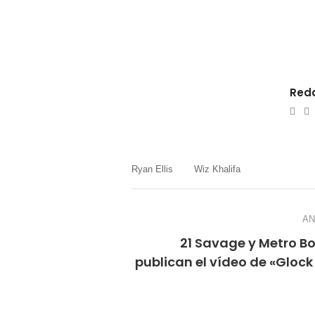
Reda
e-
W
mail
Ryan Ellis
Wiz Khalifa
AN
21 Savage y Metro B
publican el vídeo de «Glock