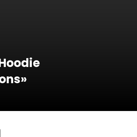
 Hoodie
ions»