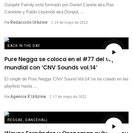
Ganjahr Family está formado por Daniel Canela aka Ras
Canelow y Pablo Leyenda aka Donpol, ...
Redacción Urbzine
Por
29 de mayo de 2022
BACK IN THE DAY
Pure Negga se coloca en el #77 del top
mundial con ‘CNV Sounds vol.14’
El single de Pure Negga ‘CNV Sound Vol.14’ se ha colado en las
playlists hasta ...
Agencia X Urbzine
Por
17 de mayo de 2022
REGGAE, DANCEHALL