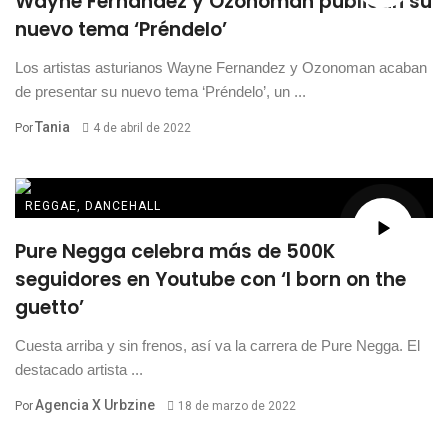
Wayne Fernández y Ozonoman publican su
nuevo tema ‘Préndelo’
Los artistas asturianos Wayne Fernandez y Ozonoman acaban
de presentar su nuevo tema ‘Préndelo’, un ...
Tania
Por
4 de abril de 2022
REGGAE, DANCEHALL
Pure Negga celebra más de 500K
seguidores en Youtube con ‘I born on the
guetto’
Cuesta arriba y sin frenos, así va la carrera de Pure Negga. El
destacado artista ...
Agencia X Urbzine
Por
18 de marzo de 2022