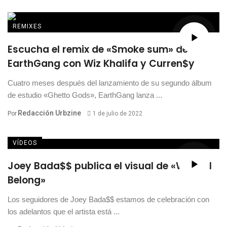
REMIXES
Escucha el remix de «Smoke sum» de
EarthGang con Wiz Khalifa y Curren$y
Cuatro meses después del lanzamiento de su segundo álbum
de estudio «Ghetto Gods», EarthGang lanza ...
Redacción Urbzine
Por
1 de julio de 2022
VÍDEOS
Joey Bada$$ publica el visual de «Where I
Belong»
Los seguidores de Joey Bada$$ estamos de celebración con
los adelantos que el artista está ...