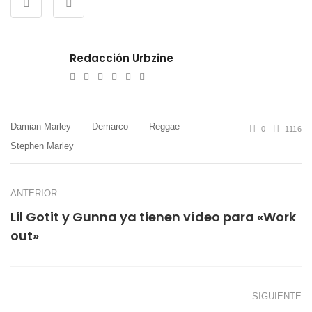
Redacción Urbzine
e-
Website
Twitter
Facebook
Youtube
Instagram
mail
Damian Marley
Demarco
Reggae
0
1116
Stephen Marley
ANTERIOR
Lil Gotit y Gunna ya tienen vídeo para «Work
out»
SIGUIENTE