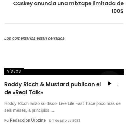
Caskey anuncia una mixtape limitada de
100$
Los comentarios están cerrados.
VÍDEOS
Roddy Ricch & Mustard publican el visual
de «Real Talk»
Roddy Ricch lanzó su disco Live Life Fast hace poco más de
seis meses, a principios ...
Redacción Urbzine
Por
1 de julio de 2022